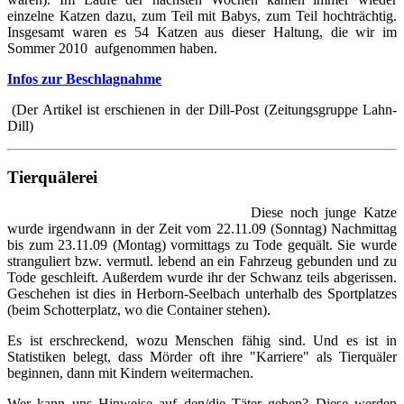
einzelne Katzen dazu, zum Teil mit Babys, zum Teil hochträchtig.
Insgesamt waren es 54 Katzen aus dieser Haltung, die wir im
Sommer 2010 aufgenommen haben.
Infos zur Beschlagnahme
(Der Artikel ist erschienen in der Dill-Post (Zeitungsgruppe Lahn-
Dill)
Tierquälerei
Diese noch junge Katze
wurde irgendwann in der Zeit vom 22.11.09 (Sonntag) Nachmittag
bis zum 23.11.09 (Montag) vormittags zu Tode gequält. Sie wurde
stranguliert bzw. vermutl. lebend an ein Fahrzeug gebunden und zu
Tode geschleift. Außerdem wurde ihr der Schwanz teils abgerissen.
Geschehen ist dies in Herborn-Seelbach unterhalb des Sportplatzes
(beim Schotterplatz, wo die Container stehen).
Es ist erschreckend, wozu Menschen fähig sind. Und es ist in
Statistiken belegt, dass Mörder oft ihre "Karriere" als Tierquäler
beginnen, dann mit Kindern weitermachen.
Wer kann uns Hinweise auf den/die Täter geben? Diese werden