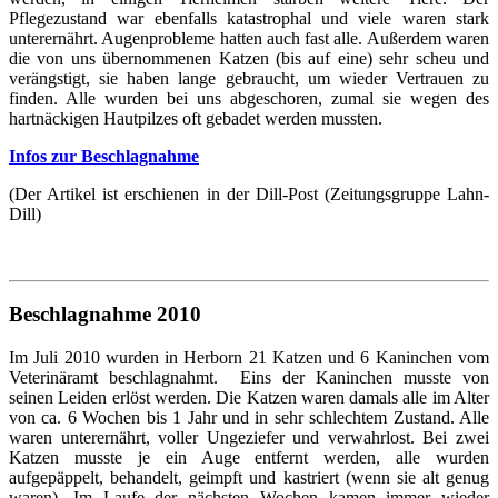
Pflegezustand war ebenfalls katastrophal und viele waren stark
unterernährt. Augenprobleme hatten auch fast alle. Außerdem waren
die von uns übernommenen Katzen (bis auf eine) sehr scheu und
verängstigt, sie haben lange gebraucht, um wieder Vertrauen zu
finden. Alle wurden bei uns abgeschoren, zumal sie wegen des
hartnäckigen Hautpilzes oft gebadet werden mussten.
Infos zur Beschlagnahme
(Der Artikel ist erschienen in der Dill-Post (Zeitungsgruppe Lahn-
Dill)
Beschlagnahme 2010
Im Juli 2010 wurden in Herborn 21 Katzen und 6 Kaninchen vom
Veterinäramt beschlagnahmt. Eins der Kaninchen musste von
seinen Leiden erlöst werden. Die Katzen waren damals alle im Alter
von ca. 6 Wochen bis 1 Jahr und in sehr schlechtem Zustand. Alle
waren unterernährt, voller Ungeziefer und verwahrlost. Bei zwei
Katzen musste je ein Auge entfernt werden, alle wurden
aufgepäppelt, behandelt, geimpft und kastriert (wenn sie alt genug
waren). Im Laufe der nächsten Wochen kamen immer wieder