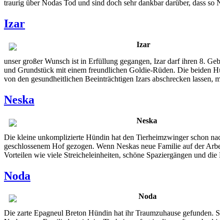
traurig über Nodas Tod und sind doch sehr dankbar darüber, dass so
Izar
Izar
unser großer Wunsch ist in Erfüllung gegangen, Izar darf ihren 8. Ge
und Grundstück mit einem freundlichen Goldie-Rüden. Die beiden Hund
von den gesundheitlichen Beeinträchtigen Izars abschrecken lassen, mö
Neska
Neska
Die kleine unkomplizierte Hündin hat den Tierheimzwinger schon nach
geschlossenem Hof gezogen. Wenn Neskas neue Familie auf der Arbeit i
Vorteilen wie viele Streicheleinheiten, schöne Spaziergängen und di
Noda
Noda
Die zarte Epagneul Breton Hündin hat ihr Traumzuhause gefunden. Sie