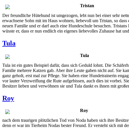
Tristan
Der freundliche Hütehund ist umgezogen, lebt nun bei einer sehr net
erwachsene Sohn mit im Haus wohnen, liebevoll um Tristan, so dass d
neuen Familie und er darf auch eine Hundeschule besuchen. Tristans Fr
wüsste er, dass er nun endlich ein eigenes liebevolles Zuhause hat und
Tula
Tula
Tula ist ein gutes Beispiel dafür, dass sich Geduld lohnt. Die Schäfer
Familie mehrere Katzen gab. Aber ihre Leute gaben nicht auf. Sie ka
ganz geholt, erst mal zur Pflege. Sie haben eine Hundetrainerin engagi
vor lauter Verzweiflung die Rute aufgebissen, auch dies ist vorbei. S
Besitzer lieben und verwöhnen sie und Tula dankt es ihnen mit große
Roy
Roy
nach dem traurigen plötzlichen Tod von Noda haben sich ihre Besitz
denn er war im Tierheim Nodas bester Freund. Er versteht sich mit d