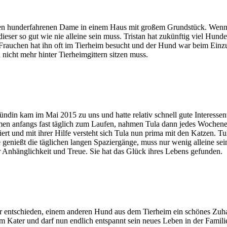
ten hunderfahrenen Dame in einem Haus mit großem Grundstück. Wenn si
ieser so gut wie nie alleine sein muss. Tristan hat zukünftig viel Hun
auchen hat ihn oft im Tierheim besucht und der Hund war beim Einzug si
 nicht mehr hinter Tierheimgittern sitzen muss.
hündin kam im Mai 2015 zu uns und hatte relativ schnell gute Interessent
men anfangs fast täglich zum Laufen, nahmen Tula dann jedes Wochenend
ert und mit ihrer Hilfe versteht sich Tula nun prima mit den Katzen. Tul
ie genießt die täglichen langen Spaziergänge, muss nur wenig alleine sei
r Anhänglichkeit und Treue. Sie hat das Glück ihres Lebens gefunden.
er entschieden, einem anderen Hund aus dem Tierheim ein schönes Zuh
em Kater und darf nun endlich entspannt sein neues Leben in der Famil