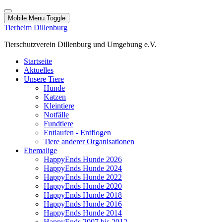
Mobile Menu Toggle
Tierheim Dillenburg
Tierschutzverein Dillenburg und Umgebung e.V.
Startseite
Aktuelles
Unsere Tiere
Hunde
Katzen
Kleintiere
Notfälle
Fundtiere
Entlaufen - Entflogen
Tiere anderer Organisationen
Ehemalige
HappyEnds Hunde 2026
HappyEnds Hunde 2024
HappyEnds Hunde 2022
HappyEnds Hunde 2020
HappyEnds Hunde 2018
HappyEnds Hunde 2016
HappyEnds Hunde 2014
HappyEnds 2007 bis 2012