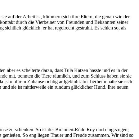
e auf der Arbeit ist, kümmern sich ihre Eltern, die genau wie der
dekontakt durch die Vierbeiner von Freunden und Bekannten seiner
chtlich glücklich, er hat regelrecht gestrahlt. Es schien so, als
en aber es scheiterte daran, dass Tula Katzen hasste und es in der
e mit, trennten die Tiere räumlich, und zum Schluss haben sie sie
a ist in ihrem Zuhause richtig aufgeblüht. Im Tierheim hatte sie sich
n und sie ist mittlerweile ein rundum glücklicher Hund. Ihre neuen
ause zu schenken. So ist der Bretonen-Rüde Roy dort eingezogen,
ie genießen. So eng liegen Trauer und Freude zusammen. Wir sind so