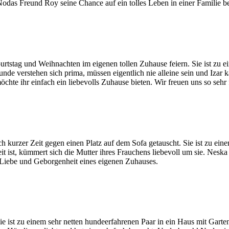
 Nodas Freund Roy seine Chance auf ein tolles Leben in einer Familie 
burtstag und Weihnachten im eigenen tollen Zuhause feiern. Sie ist zu
e verstehen sich prima, müssen eigentlich nie alleine sein und Izar k
chte ihr einfach ein liebevolls Zuhause bieten. Wir freuen uns so sehr 
 kurzer Zeit gegen einen Platz auf dem Sofa getauscht. Sie ist zu ein
st, kümmert sich die Mutter ihres Frauchens liebevoll um sie. Neska ha
e Liebe und Geborgenheit eines eigenen Zuhauses.
 ist zu einem sehr netten hundeerfahrenen Paar in ein Haus mit Garten