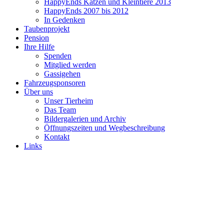
HappyEnds Katzen und Kleintiere 2013
HappyEnds 2007 bis 2012
In Gedenken
Taubenprojekt
Pension
Ihre Hilfe
Spenden
Mitglied werden
Gassigehen
Fahrzeugsponsoren
Über uns
Unser Tierheim
Das Team
Bildergalerien und Archiv
Öffnungszeiten und Wegbeschreibung
Kontakt
Links