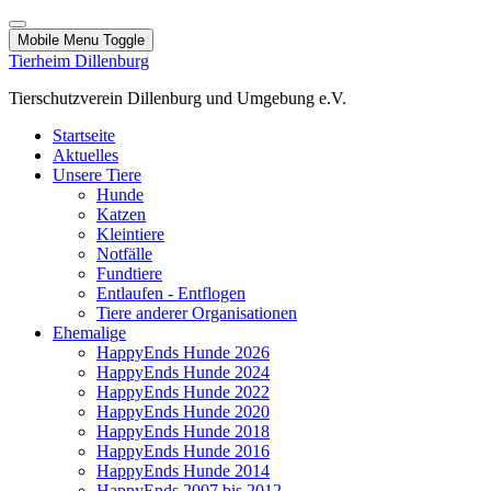
Mobile Menu Toggle
Tierheim Dillenburg
Tierschutzverein Dillenburg und Umgebung e.V.
Startseite
Aktuelles
Unsere Tiere
Hunde
Katzen
Kleintiere
Notfälle
Fundtiere
Entlaufen - Entflogen
Tiere anderer Organisationen
Ehemalige
HappyEnds Hunde 2026
HappyEnds Hunde 2024
HappyEnds Hunde 2022
HappyEnds Hunde 2020
HappyEnds Hunde 2018
HappyEnds Hunde 2016
HappyEnds Hunde 2014
HappyEnds 2007 bis 2012