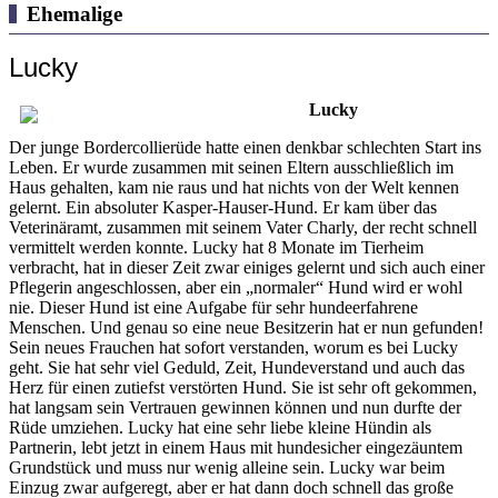
Ehemalige
Lucky
Lucky
Der junge Bordercollierüde hatte einen denkbar schlechten Start ins
Leben. Er wurde zusammen mit seinen Eltern ausschließlich im
Haus gehalten, kam nie raus und hat nichts von der Welt kennen
gelernt. Ein absoluter Kasper-Hauser-Hund. Er kam über das
Veterinäramt, zusammen mit seinem Vater Charly, der recht schnell
vermittelt werden konnte. Lucky hat 8 Monate im Tierheim
verbracht, hat in dieser Zeit zwar einiges gelernt und sich auch einer
Pflegerin angeschlossen, aber ein „normaler“ Hund wird er wohl
nie. Dieser Hund ist eine Aufgabe für sehr hundeerfahrene
Menschen. Und genau so eine neue Besitzerin hat er nun gefunden!
Sein neues Frauchen hat sofort verstanden, worum es bei Lucky
geht. Sie hat sehr viel Geduld, Zeit, Hundeverstand und auch das
Herz für einen zutiefst verstörten Hund. Sie ist sehr oft gekommen,
hat langsam sein Vertrauen gewinnen können und nun durfte der
Rüde umziehen. Lucky hat eine sehr liebe kleine Hündin als
Partnerin, lebt jetzt in einem Haus mit hundesicher eingezäuntem
Grundstück und muss nur wenig alleine sein. Lucky war beim
Einzug zwar aufgeregt, aber er hat dann doch schnell das große