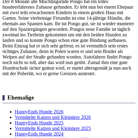
Der 8 Monate alte Mischlingsrüde Pongo hat ein tolles
hundeerfahrenes Zuhause gefunden. Er lebt nun bei einem Ehepaar
mit zwei teils erwachsenen Kindern in einem großen Haus mit
Garten. Seine vierbeinige Freundin ist eine 14-jährige Hündin, die
ehemals aus Spanien kam. Ihr tut Pongo gut, sie ist wieder munterer
auf den Spaziergängen geworden. Pongos neue Familie ist täglich
zweimal ins Tierheim gekommen um mit den beiden Hunden zu
laufen und so konnte Pongo schon eine gute Bindung aufbauen.
Beim Einzug hat er sich sehr gefreut, es ist vermutlich sein erstes
richtiges Zuhause, denn in Polen waren er und sein Bruder als
Welpen auf der Straße gefunden worden. Autofahren findet Pongo
noch nicht so toll, aber das wird nun geübt. Zumal ihm eine gute
Hundeschule sicher guttun wird, er startet altersgemäß ja nun auch
mit der Pubertät, wo er gerne Grenzen austestet.
Ehemalige
HappyEnds Hunde 2026
Vermittelte Katzen und Kleintiere 2026
HappyEnds Hunde 2025
Vermittelte Katzen und Kleintiere 2025
HappyEnds Hunde 2024