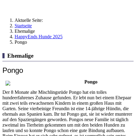
Aktuelle Seite:
Startseite
Ehemalige
HappyEnds Hunde 2025
Pongo
Ehemalige
Pongo
Pongo
Der 8 Monate alte Mischlingsrüde Pongo hat ein tolles
hundeerfahrenes Zuhause gefunden. Er lebt nun bei einem Ehepaar
mit zwei teils erwachsenen Kindern in einem großen Haus mit
Garten. Seine vierbeinige Freundin ist eine 14-jährige Hündin, die
ehemals aus Spanien kam. Ihr tut Pongo gut, sie ist wieder munterer
auf den Spaziergängen geworden. Pongos neue Familie ist täglich
zweimal ins Tierheim gekommen um mit den beiden Hunden zu
laufen und so konnte Pongo schon eine gute Bindung aufbauen.
Beim Einzug hat er sich sehr gefreut, es ist vermutlich sein erstes