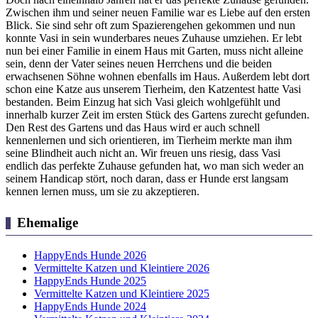
Zwischen ihm und seiner neuen Familie war es Liebe auf den ersten
Blick. Sie sind sehr oft zum Spazierengehen gekommen und nun
konnte Vasi in sein wunderbares neues Zuhause umziehen. Er lebt
nun bei einer Familie in einem Haus mit Garten, muss nicht alleine
sein, denn der Vater seines neuen Herrchens und die beiden
erwachsenen Söhne wohnen ebenfalls im Haus. Außerdem lebt dort
schon eine Katze aus unserem Tierheim, den Katzentest hatte Vasi
bestanden. Beim Einzug hat sich Vasi gleich wohlgefühlt und
innerhalb kurzer Zeit im ersten Stück des Gartens zurecht gefunden.
Den Rest des Gartens und das Haus wird er auch schnell
kennenlernen und sich orientieren, im Tierheim merkte man ihm
seine Blindheit auch nicht an. Wir freuen uns riesig, dass Vasi
endlich das perfekte Zuhause gefunden hat, wo man sich weder an
seinem Handicap stört, noch daran, dass er Hunde erst langsam
kennen lernen muss, um sie zu akzeptieren.
Ehemalige
HappyEnds Hunde 2026
Vermittelte Katzen und Kleintiere 2026
HappyEnds Hunde 2025
Vermittelte Katzen und Kleintiere 2025
HappyEnds Hunde 2024